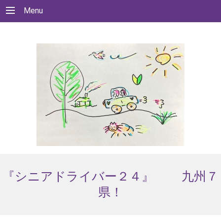
');
Menu
『シニアドライバー２４』 九州７
県！